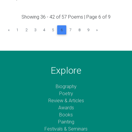
Showing 36 - 42 of 57 Poems | Page 6 of 9
Previous
Next
«
1
2
3
4
5
6
7
8
9
»
Explore
Biography
Poetry
Review & Articles
Awards
Books
Painting
Festivals & Seminars